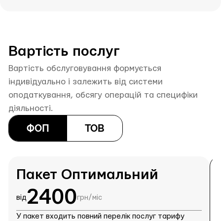
Вартість послуг
Вартість обслуговування формується
індивідуально і залежить від системи
оподаткування, обсягу операцій та специфіки
діяльності.
ФОП
ТОВ
Пакет Оптимальний
2400
від
грн/міс
в
У пакет входить повний перелік послуг тарифу