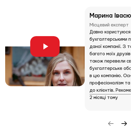
Марина Івасют
Місцевий експерт
Давно користуюся
бухгалтерськими по
даної компанії. З тог
багато моїх друзів і
також перевели сво
бухгалтерське обсл
в цю компанію. Основ
професіоналізм та л
до клієнтів. Рекомен
2 місяці тому